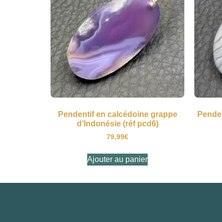
Pendentif en calcédoine grappe
Penden
d’Indonésie (réf pcd6)
79,99
€
Ajouter au panier