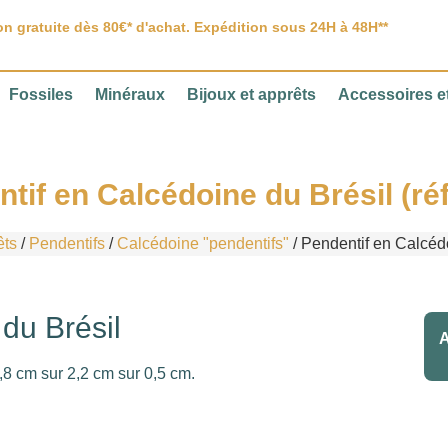
on gratuite dès 80€* d'achat. Expédition sous 24H à 48H**
Fossiles
Minéraux
Bijoux et apprêts
Accessoires et
tif en Calcédoine du Brésil (ré
êts
/
Pendentifs
/
Calcédoine "pendentifs"
/ Pendentif en Calcédo
du Brésil
A
,8 cm sur 2,2 cm sur 0,5 cm.