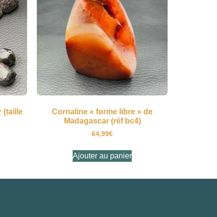
(taille
Cornaline « forme libre » de
Madagascar (réf bc4)
64,99
€
Ajouter au panier