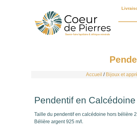
Livrais
Savoir-faire lapidaire & éthique minérale
Penden
Accueil
/
Bijoux et appr
Pendentif en Calcédoine 
Taille du pendentif en calcédoine hors bélière 2
Bélière argent 925 m/l.