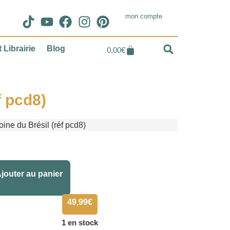
mon compte
 Librairie
Blog
0,00
€
f pcd8)
ine du Brésil (réf pcd8)
Alternative:
jouter au panier
49,99
€
1 en stock