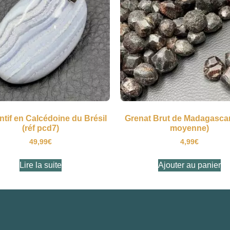
tif en Calcédoine du Brésil
Grenat Brut de Madagascar 
(réf pcd7)
moyenne)
49,99
€
4,99
€
Lire la suite
Ajouter au panier