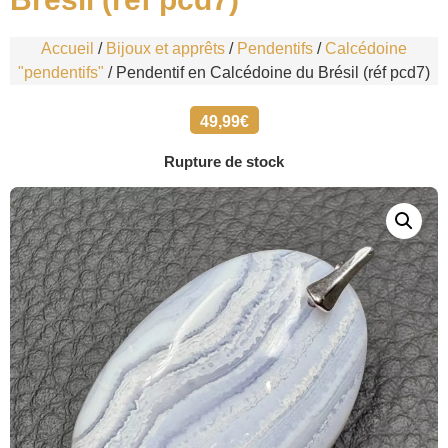
Accueil
/
Bijoux et apprêts
/
Pendentifs
/
Calcédoine
"pendentifs"
/ Pendentif en Calcédoine du Brésil (réf pcd7)
49,99
€
Rupture de stock