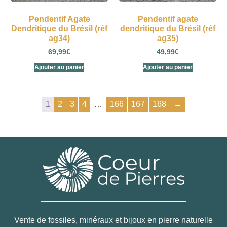
Pendentif Agate
Pendentif agate
Dendritique du Brésil (réf
dendritique du Brésil (réf
ag34)
ag35)
69,99
€
49,99
€
Ajouter au panier
Ajouter au panier
1
2
3
4
…
166
167
168
→
Vente de fossiles, minéraux et bijoux en pierre naturelle