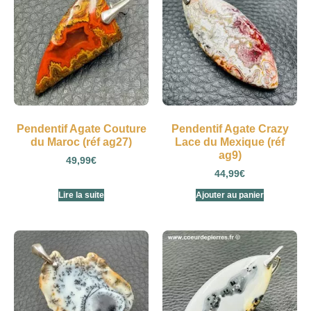
Pendentif Agate Couture
Pendentif Agate Crazy
du Maroc (réf ag27)
Lace du Mexique (réf
ag9)
49,99
€
44,99
€
Lire la suite
Ajouter au panier