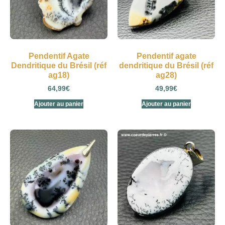
Pendentif Agate
Pendentif agate
Dendritique du Brésil (réf
dendritique du Brésil (réf
ag18)
ag28)
64,99
€
49,99
€
Ajouter au panier
Ajouter au panier