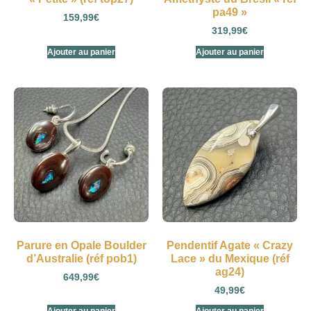
pa49 »
159,99
€
319,99
€
Ajouter au panier
Ajouter au panier
Parure en Opale Boulder
Pendentif Agate « Crazy
d’Australie (réf pob1)
Lace » du Mexique (réf
ag24)
649,99
€
49,99
€