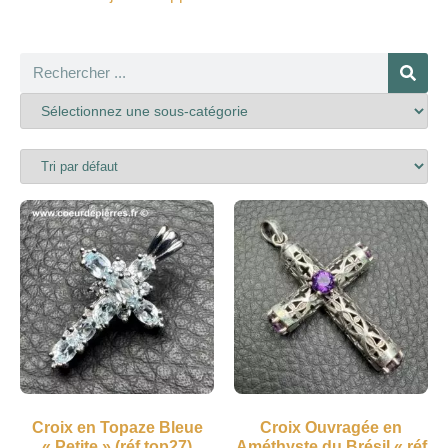
Croix en Topaze Bleue
Croix Ouvragée en
« Petite » (réf top27)
Améthyste du Brésil « réf