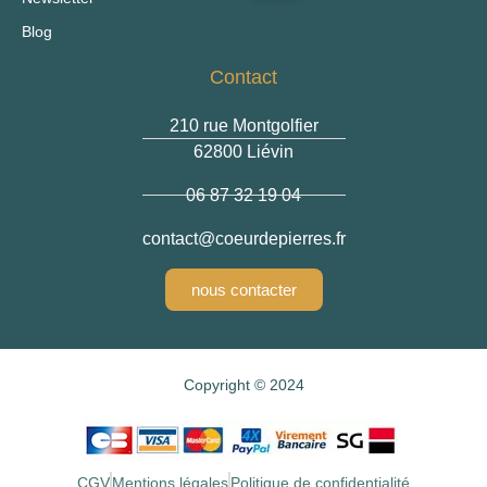
Blog
Contact
210 rue Montgolfier
62800 Liévin
06 87 32 19 04
@tcatnoc
rf.serreipedrueoc
nous contacter
Copyright © 2024
CGV
Mentions légales
Politique de confidentialité