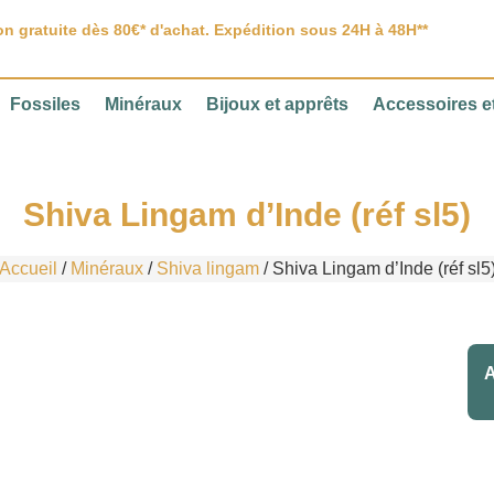
on gratuite dès 80€* d'achat. Expédition sous 24H à 48H**
Fossiles
Minéraux
Bijoux et apprêts
Accessoires et
Shiva Lingam d’Inde (réf sl5)
Accueil
/
Minéraux
/
Shiva lingam
/ Shiva Lingam d’Inde (réf sl5
A