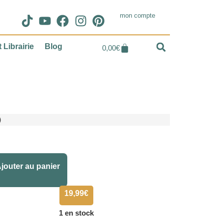
mon compte
 Librairie
Blog
0,00
€
)
Alternative:
jouter au panier
19,99
€
1 en stock