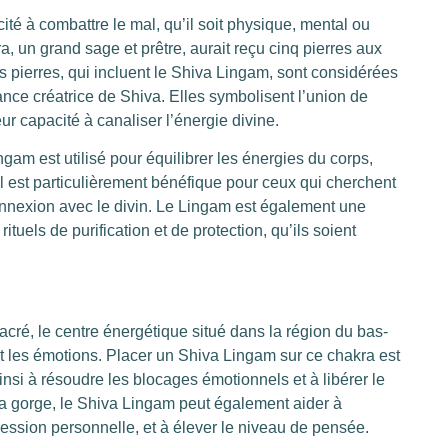
té à combattre le mal, qu’il soit physique, mental ou
, un grand sage et prêtre, aurait reçu cinq pierres aux
 pierres, qui incluent le Shiva Lingam, sont considérées
nce créatrice de Shiva. Elles symbolisent l’union de
eur capacité à canaliser l’énergie divine.
ngam est utilisé pour équilibrer les énergies du corps,
. Il est particulièrement bénéfique pour ceux qui cherchent
r connexion avec le divin. Le Lingam est également une
 rituels de purification et de protection, qu’ils soient
acré, le centre énergétique situé dans la région du bas-
, et les émotions. Placer un Shiva Lingam sur ce chakra est
ainsi à résoudre les blocages émotionnels et à libérer le
e la gorge, le Shiva Lingam peut également aider à
ession personnelle, et à élever le niveau de pensée.