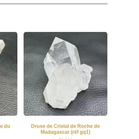
he du
Druse de Cristal de Roche de
Madagascar (réf gq1)