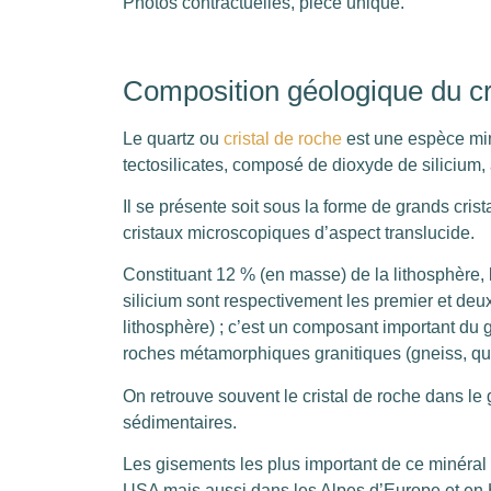
Photos contractuelles, pièce unique.
Composition géologique du cri
Le quartz ou
cristal de roche
est une espèce min
tectosilicates, composé de dioxyde de silicium,
Il se présente soit sous la forme de grands cris
cristaux microscopiques d’aspect translucide.
Constituant 12 % (en masse) de la lithosphère, 
silicium sont respectivement les premier et deu
lithosphère) ; c’est un composant important du gr
roches métamorphiques granitiques (gneiss, quar
On retrouve souvent le cristal de roche dans l
sédimentaires.
Les gisements les plus important de ce minéral
USA mais aussi dans les Alpes d’Europe et en