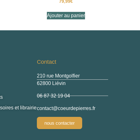
79,99
€
Ajouter au panier
Contact
210 rue Montgolfier
62800 Liévin
06 87 32 19 04
ts
oires et librairie
@tcatnoc
rf.serreipedrueoc
nous contacter