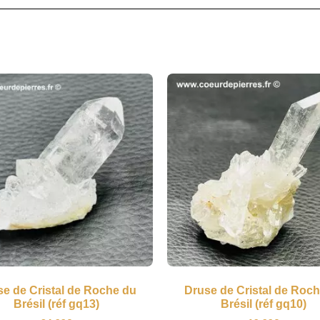
e de Cristal de Roche du
Druse de Cristal de Roc
Brésil (réf gq13)
Brésil (réf gq10)