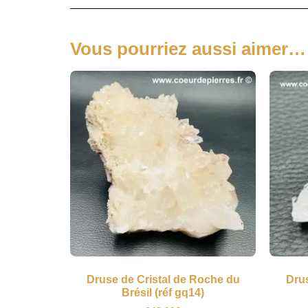
Vous pourriez aussi aimer…
Druse de Cristal de Roche du
Drus
Brésil (réf gq14)