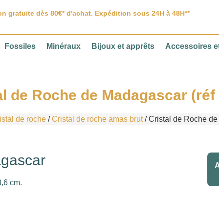
on gratuite dès 80€* d'achat. Expédition sous 24H à 48H**
Fossiles
Minéraux
Bijoux et apprêts
Accessoires et
al de Roche de Madagascar (réf
istal de roche
/
Cristal de roche amas brut
/ Cristal de Roche de
agascar
A
3,6 cm.