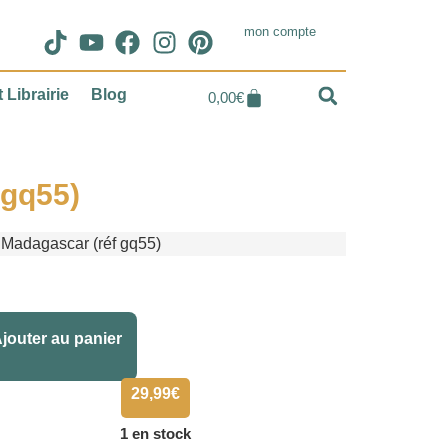
mon compte
 Librairie
Blog
0,00
€
 gq55)
 Madagascar (réf gq55)
Alternative:
jouter au panier
29,99
€
1 en stock