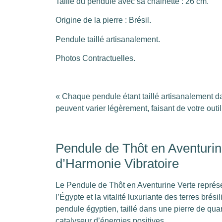
Taille du pendule avec sa chainette : 26 cm.
Origine de la pierre : Brésil.
Pendule taillé artisanalement.
Photos Contractuelles.
« Chaque pendule étant taillé artisanalement dan
peuvent varier légèrement, faisant de votre out
Pendule de Thôt en Aventurine
d’Harmonie Vibratoire
Le Pendule de Thôt en Aventurine Verte représen
l’Égypte et la vitalité luxuriante des terres bré
pendule égyptien, taillé dans une pierre de quart
catalyseur d’énergies positives.