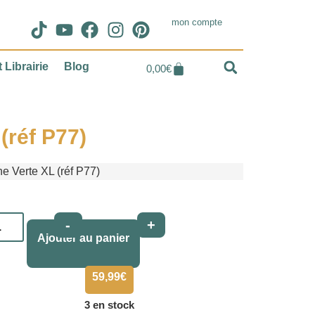
mon compte
 Librairie
Blog
0,00
€
(réf P77)
e Verte XL (réf P77)
Alternative:
-
+
Ajouter au panier
59,99
€
3 en stock