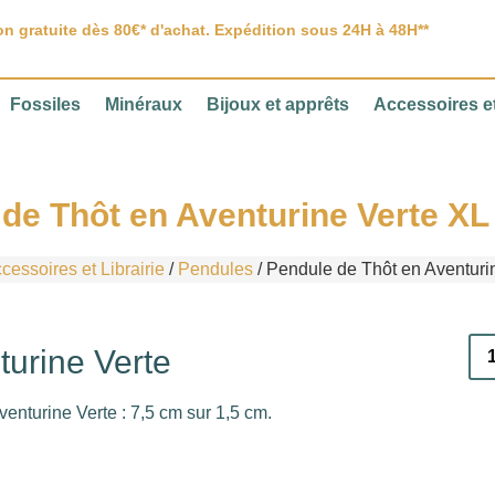
on gratuite dès 80€* d'achat. Expédition sous 24H à 48H**
Fossiles
Minéraux
Bijoux et apprêts
Accessoires et
de Thôt en Aventurine Verte XL 
cessoires et Librairie
/
Pendules
/ Pendule de Thôt en Aventurin
turine Verte
enturine Verte : 7,5 cm sur 1,5 cm.