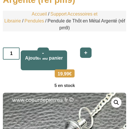
Accueil
/
Support Accessoires et
Librairie
/
Pendules
/ Pendule de Thôt en Métal Argenté (réf
pm9)
Alternative:
-
+
Ajouter au panier
19,99
€
5 en stock