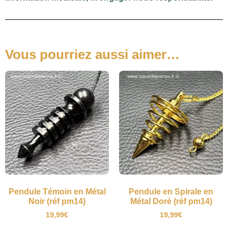
Vous pourriez aussi aimer…
Pendule Témoin en Métal
Pendule en Spirale en
Noir (réf pm14)
Métal Doré (réf pm14)
19,99
€
19,99
€