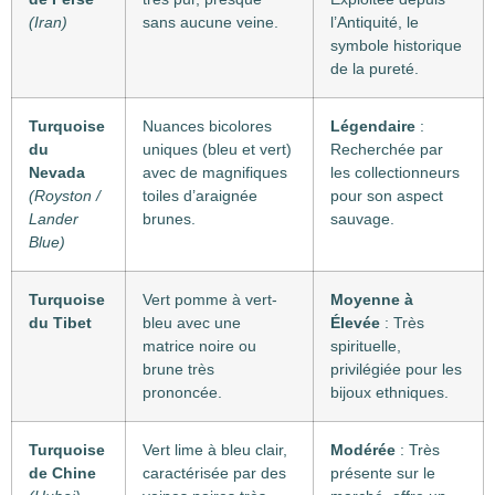
(Iran)
sans aucune veine.
l’Antiquité, le
symbole historique
de la pureté.
Turquoise
Nuances bicolores
Légendaire
:
du
uniques (bleu et vert)
Recherchée par
Nevada
avec de magnifiques
les collectionneurs
(Royston /
toiles d’araignée
pour son aspect
Lander
brunes.
sauvage.
Blue)
Turquoise
Vert pomme à vert-
Moyenne à
du Tibet
bleu avec une
Élevée
: Très
matrice noire ou
spirituelle,
brune très
privilégiée pour les
prononcée.
bijoux ethniques.
Turquoise
Vert lime à bleu clair,
Modérée
: Très
de Chine
caractérisée par des
présente sur le