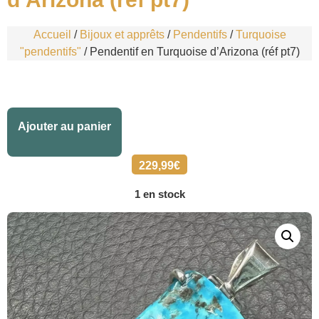
Accueil
/
Bijoux et apprêts
/
Pendentifs
/
Turquoise
"pendentifs"
/ Pendentif en Turquoise d’Arizona (réf pt7)
Alternative:
Ajouter au panier
229,99
€
1 en stock