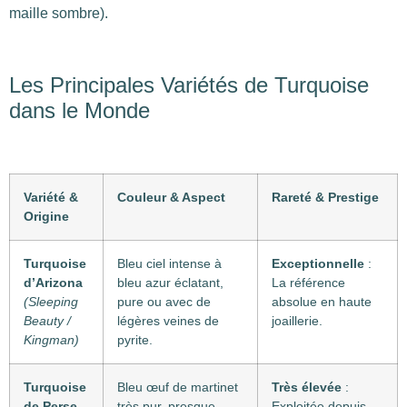
maille sombre).
Les Principales Variétés de Turquoise
dans le Monde
Variété &
Couleur & Aspect
Rareté & Prestige
Origine
Turquoise
Bleu ciel intense à
Exceptionnelle
:
d’Arizona
bleu azur éclatant,
La référence
(Sleeping
pure ou avec de
absolue en haute
Beauty /
légères veines de
joaillerie.
Kingman)
pyrite.
Turquoise
Bleu œuf de martinet
Très élevée
:
de Perse
très pur, presque
Exploitée depuis