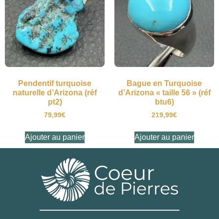
Pendentif turquoise
Bague en Turquoise
naturelle d’Arizona (réf
d’Arizona « taille 56 » (réf
pt2)
btu6)
79,99
€
219,99
€
Ajouter au panier
Ajouter au panier