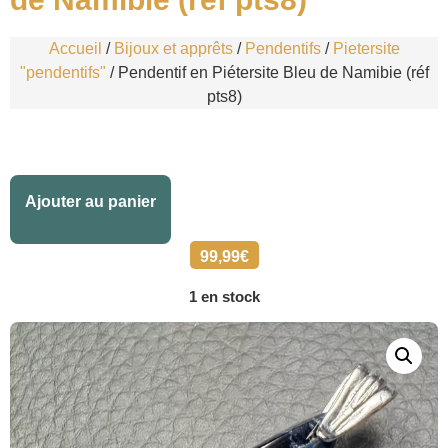
Accueil
/
Bijoux et apprêts
/
Pendentifs
/
Pietersite
"pendentifs"
/ Pendentif en Piétersite Bleu de Namibie (réf
pts8)
Alternative:
Ajouter au panier
99,99
€
1 en stock