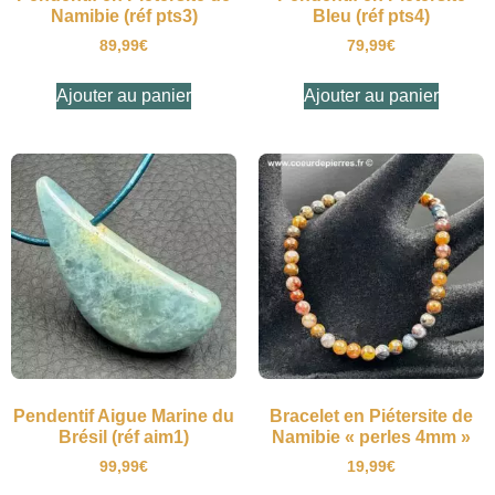
Namibie (réf pts3)
Bleu (réf pts4)
89,99
€
79,99
€
Ajouter au panier
Ajouter au panier
Pendentif Aigue Marine du
Bracelet en Piétersite de
Brésil (réf aim1)
Namibie « perles 4mm »
99,99
€
19,99
€