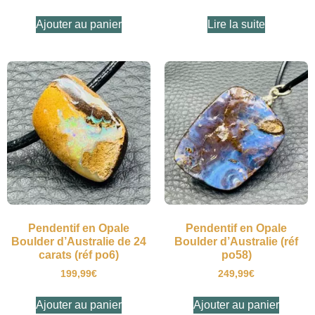
Ajouter au panier
Lire la suite
Pendentif en Opale
Pendentif en Opale
Boulder d’Australie de 24
Boulder d’Australie (réf
carats (réf po6)
po58)
199,99
€
249,99
€
Ajouter au panier
Ajouter au panier