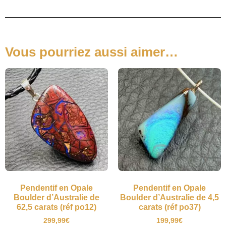
Vous pourriez aussi aimer…
Pendentif en Opale
Pendentif en Opale
Boulder d’Australie de
Boulder d’Australie de 4,5
62,5 carats (réf po12)
carats (réf po37)
299,99
€
199,99
€