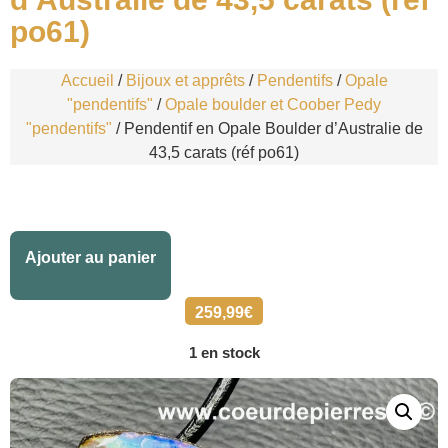
po61)
Accueil
/
Bijoux et apprêts
/
Pendentifs
/
Opale
"pendentifs"
/
Opale boulder et Coober Pedy
"pendentifs"
/ Pendentif en Opale Boulder d’Australie de
43,5 carats (réf po61)
Alternative:
Ajouter au panier
259,99
€
1 en stock