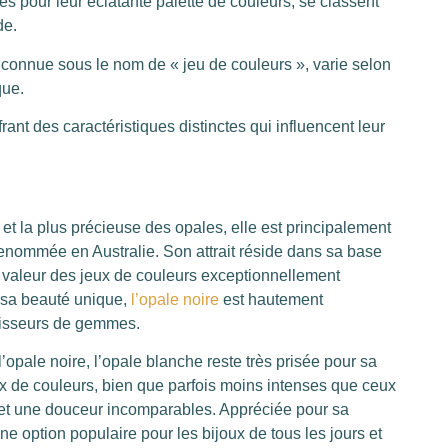
 pour leur éclatante palette de couleurs, se classent
de.
, connue sous le nom de « jeu de couleurs », varie selon
que.
frant des caractéristiques distinctes qui influencent leur
t la plus précieuse des opales, elle est principalement
renommée en Australie. Son attrait réside dans sa base
en valeur des jeux de couleurs exceptionnellement
e sa beauté unique,
l’opale noire
est hautement
naisseurs de gemmes.
opale noire, l’opale blanche reste très prisée pour sa
ux de couleurs, bien que parfois moins intenses que ceux
e et une douceur incomparables. Appréciée pour sa
une option populaire pour les bijoux de tous les jours et