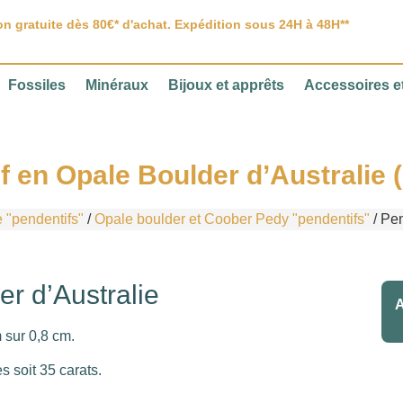
on gratuite dès 80€* d'achat. Expédition sous 24H à 48H**
Fossiles
Minéraux
Bijoux et apprêts
Accessoires et
f en Opale Boulder d’Australie (
 "pendentifs"
/
Opale boulder et Coober Pedy "pendentifs"
/ Pen
er d’Australie
A
m sur 0,8 cm.
 soit 35 carats.