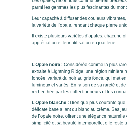
Les opales, reconnues comme pierres précieuses
parmi les gemmes les plus fascinantes du mon
Leur capacité à diffuser des couleurs vibrantes
la variété de l’opale, rendant chaque pierre uni
Il existe plusieurs variétés d’opales, chacune of
appréciation et leur utilisation en joaillerie :
L’Opale noire :
Considérée comme la plus rare e
extraite à Lightning Ridge, une région minière 
foncée, variant du noir au gris foncé, qui met 
lumineux et variés. En raison de sa rareté et d
recherchée par les collectionneurs et les con
L’Opale blanche :
Bien que plus courante que l’
délicate base allant du blanc au crème. Ses je
de l’opale noire, offrent une élégance naturell
simplicité et sa beauté intemporelle, elle reste 