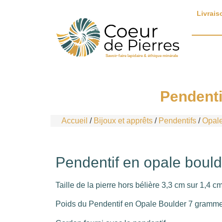
Livrais
Savoir-faire lapidaire & éthique minérale
Pendenti
Accueil
/
Bijoux et apprêts
/
Pendentifs
/
Opale
Pendentif en opale bould
Taille de la pierre hors bélière 3,3 cm sur 1,4 c
Poids du Pendentif en Opale Boulder 7 grammes