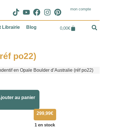
mon compte
 Librairie
Blog
0,00
€
réf po22)
dentif en Opale Boulder d’Australie (réf po22)
Alternative:
jouter au panier
299,99
€
1 en stock