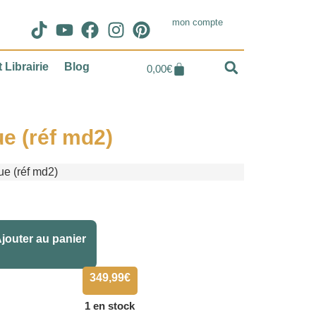
mon compte
 Librairie
Blog
0,00
€
e (réf md2)
e (réf md2)
Alternative:
jouter au panier
349,99
€
1 en stock