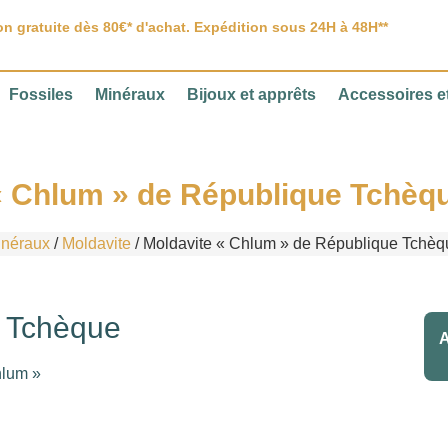
on gratuite dès 80€* d'achat. Expédition sous 24H à 48H**
Fossiles
Minéraux
Bijoux et apprêts
Accessoires et
« Chlum » de République Tchèqu
néraux
/
Moldavite
/ Moldavite « Chlum » de République Tchèqu
e Tchèque
A
hlum »