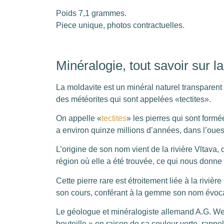
Poids 7,1 grammes.
Piece unique, photos contractuelles.
Minéralogie, tout savoir sur l
La moldavite est un minéral naturel transparent d
des météorites qui sont appelées «tectites».
On appelle «
tectites
» les pierres qui sont formé
a environ quinze millions d’années, dans l’oues
L’origine de son nom vient de la rivière Vltava,
région où elle a été trouvée, ce qui nous donne
Cette pierre rare est étroitement liée à la riviè
son cours, conférant à la gemme son nom évoca
Le géologue et minéralogiste allemand A.G. Wer
bouteille » en raison de sa couleur verte, rappel