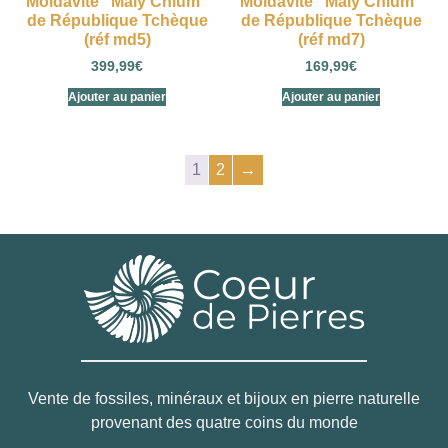
Moldavite “Maly Chlum”
Moldavite “Maly Chlum”
de République Tchèque
de République Tchèque
(réf md5)
(réf md7)
399,99
€
169,99
€
Ajouter au panier
Ajouter au panier
1
2
→
Vente de fossiles, minéraux et bijoux en pierre naturelle
provenant des quatre coins du monde