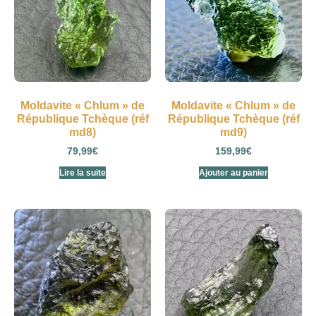
Moldavite « Chlum » de
Moldavite « Chlum » de
République Tchèque (réf
République Tchèque (réf
md8)
md9)
79,99
€
159,99
€
Lire la suite
Ajouter au panier