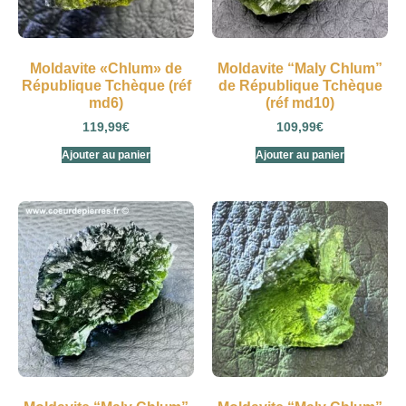
Moldavite «Chlum» de
Moldavite “Maly Chlum”
République Tchèque (réf
de République Tchèque
md6)
(réf md10)
119,99
€
109,99
€
Ajouter au panier
Ajouter au panier