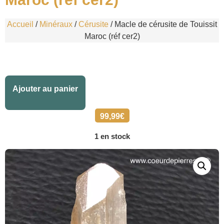
Accueil
/
Minéraux
/
Cérusite
/ Macle de cérusite de Touissit
Maroc (réf cer2)
Alternative:
Ajouter au panier
99,99
€
1 en stock