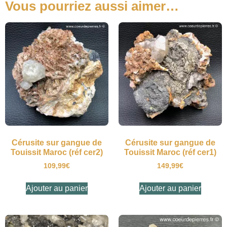
Vous pourriez aussi aimer…
Cérusite sur gangue de
Cérusite sur gangue de
Touissit Maroc (réf cer2)
Touissit Maroc (réf cer1)
109,99
€
149,99
€
Ajouter au panier
Ajouter au panier