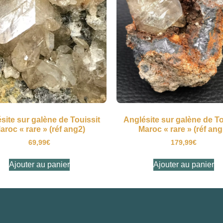
site sur galène de Touissit
Anglésite sur galène de To
aroc « rare » (réf ang2)
Maroc « rare » (réf ang
69,99
€
179,99
€
Ajouter au panier
Ajouter au panier