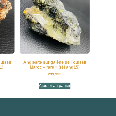
uissit
Anglesite sur galène de Touissit
1)
Maroc « rare » (réf ang15)
299,99
€
Ajouter au panier