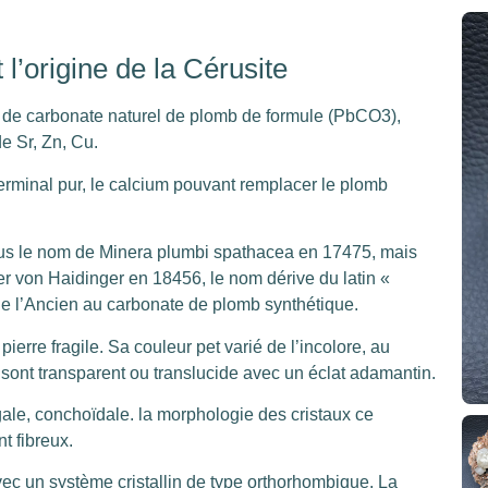
.
 l’origine de la Cérusite
 de carbonate naturel de plomb de formule (PbCO3),
e Sr, Zn, Cu.
rminal pur, le calcium pouvant remplacer le plomb
ous le nom de Minera plumbi spathacea en 17475, mais
ter von Haidinger en 18456, le nom dérive du latin «
ne l’Ancien au carbonate de plomb synthétique.
pierre fragile. Sa couleur pet varié de l’incolore, au
ux sont transparent ou translucide avec un éclat adamantin.
ale, conchoïdale. la morphologie des cristaux ce
t fibreux.
vec un système cristallin de type orthorhombique. La