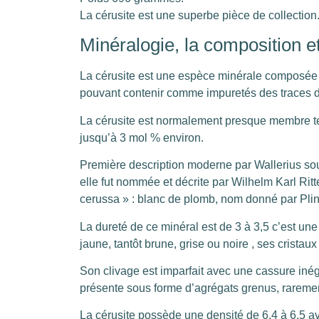
La cérusite est une superbe pièce de collection
Minéralogie, la composition et
La cérusite est une espèce minérale composée
pouvant contenir comme impuretés des traces d
La cérusite est normalement presque membre te
jusqu’à 3 mol % environ.
Première description moderne par Wallerius s
elle fut nommée et décrite par Wilhelm Karl Rit
cerussa » : blanc de plomb, nom donné par Pli
La dureté de ce minéral est de 3 à 3,5 c’est une 
jaune, tantôt brune, grise ou noire , ses crista
Son clivage est imparfait avec une cassure inég
présente sous forme d’agrégats grenus, raremen
La cérusite possède une densité de 6,4 à 6,5 a