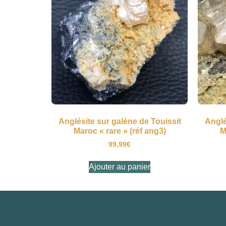
Anglésite sur galène de Touissit
Anglé
Maroc « rare » (réf ang3)
M
99,99
€
Ajouter au panier