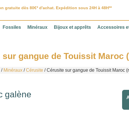
on gratuite dès 80€* d'achat. Expédition sous 24H à 48H**
Fossiles
Minéraux
Bijoux et apprêts
Accessoires et
 sur gangue de Touissit Maroc (
/
Minéraux
/
Cérusite
/ Cérusite sur gangue de Touissit Maroc (r
c galène
A