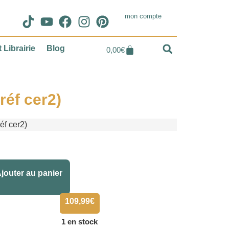
mon compte
 Librairie
Blog
0,00
€
réf cer2)
éf cer2)
Alternative:
jouter au panier
109,99
€
1 en stock