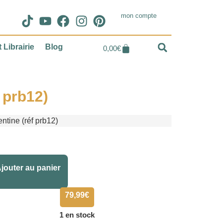
mon compte
 Librairie
Blog
0,00
€
 prb12)
ntine (réf prb12)
Alternative:
jouter au panier
79,99
€
1 en stock