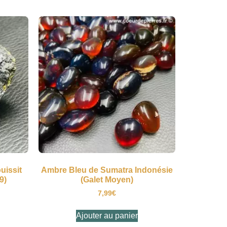
uissit
Ambre Bleu de Sumatra Indonésie
9)
(Galet Moyen)
7,99
€
Ajouter au panier