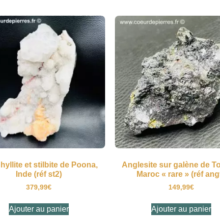
yllite et stilbite de Poona,
Anglesite sur galène de To
Inde (réf st2)
Maroc « rare » (réf ang
379,99
€
149,99
€
Ajouter au panier
Ajouter au panier