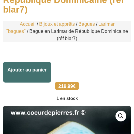
blar7)
Accueil
/
Bijoux et apprêts
/
Bagues
/
Larimar
"bagues"
/ Bague en Larimar de République Dominicaine
(réf blar7)
Alternative:
Ajouter au panier
219,99
€
1 en stock