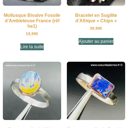
Mollusque Bivalve Fossile
Bracelet en Sugilite
d’Ambleteuse France (réf
d’Afrique « Chips »
he1)
39,99
€
19,99
€
Ajouter au panier
Lire la suite