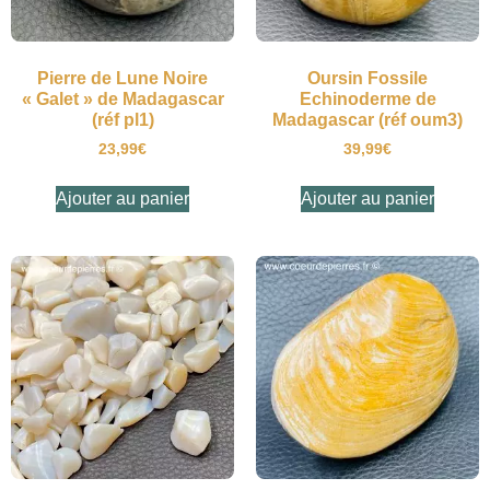
Pierre de Lune Noire
Oursin Fossile
« Galet » de Madagascar
Echinoderme de
(réf pl1)
Madagascar (réf oum3)
23,99
€
39,99
€
Ajouter au panier
Ajouter au panier