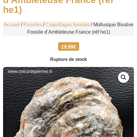
he1)
Accueil
/
Fossiles
/
Coquillages fossiles
/ Mollusque Bivalve
Fossile d’Ambleteuse France (réf he1)
19,99
€
Rupture de stock