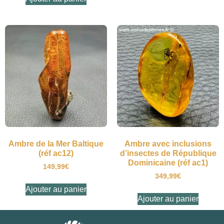
Ambre de la Mer Baltique
Ambre avec inclusions
(réf ac12)
d’insectes de République
Dominicaine (réf ac1)
149,99
€
349,99
€
Ajouter au panier
Ajouter au panier