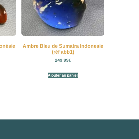
onésie
Ambre Bleu de Sumatra Indonesie
(réf abb1)
249,99
€
Ajouter au panier