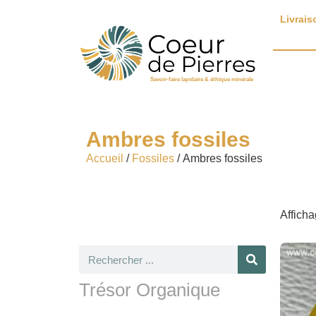
Livrais
Savoir-faire lapidaire & éthique minérale
Ambres fossiles
Accueil
/
Fossiles
/ Ambres fossiles
Afficha
Trésor Organique