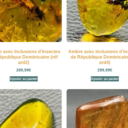
 avec Inclusions d’Insectes
Ambre avec inclusions d’in
épublique Dominicaine (réf
de République Dominicaine
ard2)
ard4)
289,99
€
299,99
€
Ajouter au panier
Ajouter au panier