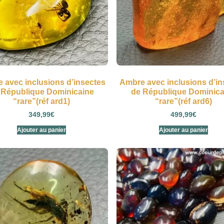
 avec inclusions d’insectes
Ambre avec inclusions d’in
 République Dominicaine
de République Dominica
“rare”(réf ard1)
“rare”(réf ard6)
349,99
€
499,99
€
Ajouter au panier
Ajouter au panier