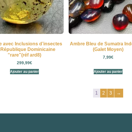
 avec Inclusions d’insectes
Ambre Bleu de Sumatra Ind
 République Dominicaine
(Galet Moyen)
“rare”(réf ard8)
7,99
€
299,99
€
Ajouter au panier
Ajouter au panier
1
2
3
→