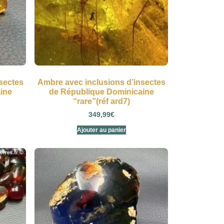
sectes
Ambre avec inclusions d’insectes
ine
de République Dominicaine
“rare”(réf ard7)
349,99
€
Ajouter au panier