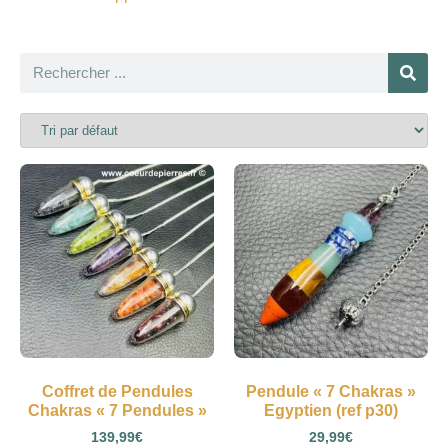
Coffret de Pendules
Pendule « 7 Chakras »
Chakras « 7 Pendules »
Egyptien (ref p30)
139,99
€
29,99
€