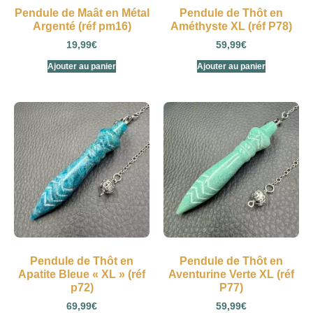
Pendule de Maât en Métal
Pendule de Thôt en
Argenté (réf pm16)
Améthyste XL (réf P78)
19,99
€
59,99
€
Ajouter au panier
Ajouter au panier
Pendule de Thôt en
Pendule de Thôt en
Apatite Bleue « XL » (réf
Aventurine Verte XL (réf
p72)
P77)
69,99
€
59,99
€