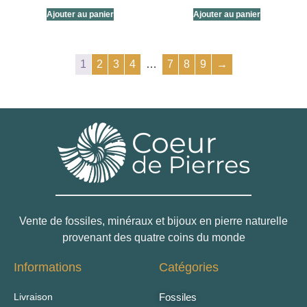
Ajouter au panier
Ajouter au panier
1
2
3
4
…
7
8
9
→
Vente de fossiles, minéraux et bijoux en pierre naturelle
provenant des quatre coins du monde
Informations
Catégories
Livraison
Fossiles