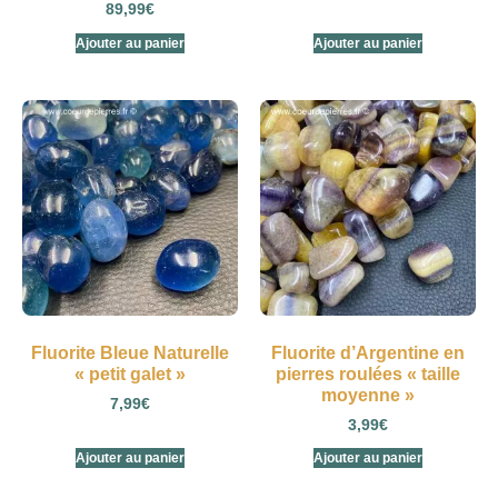
89,99
€
Ajouter au panier
Ajouter au panier
Fluorite Bleue Naturelle
Fluorite d’Argentine en
« petit galet »
pierres roulées « taille
moyenne »
7,99
€
3,99
€
Ajouter au panier
Ajouter au panier