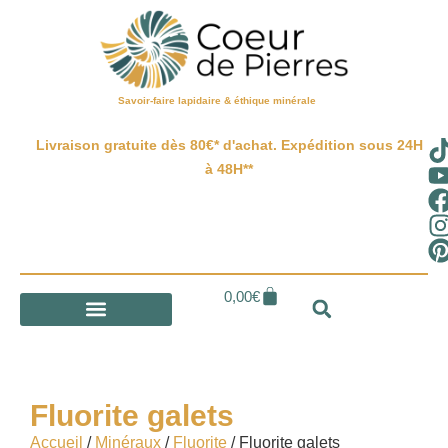
Savoir-faire lapidaire & éthique minérale
Livraison gratuite dès 80€* d'achat. Expédition sous 24H
à 48H**
0,00
€
Fluorite galets
Accueil
/
Minéraux
/
Fluorite
/ Fluorite galets