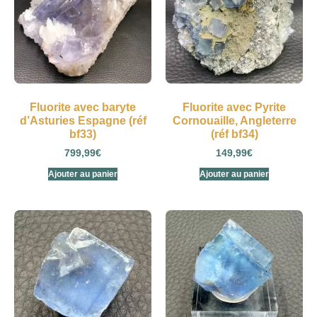
Fluorite avec baryte
Fluorite avec Pyrite
d’Asturies Espagne (réf
Cornouaille, Angleterre
bf33)
(réf bf34)
799,99
€
149,99
€
Ajouter au panier
Ajouter au panier