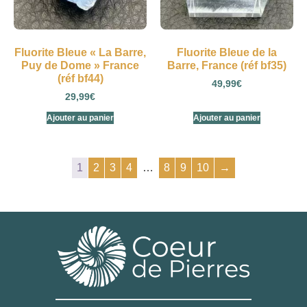
Fluorite Bleue « La Barre,
Fluorite Bleue de la
Puy de Dome » France
Barre, France (réf bf35)
(réf bf44)
49,99
€
29,99
€
Ajouter au panier
Ajouter au panier
1
2
3
4
…
8
9
10
→