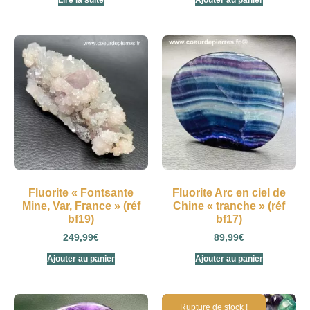
Lire la suite
Ajouter au panier
Fluorite « Fontsante
Fluorite Arc en ciel de
Mine, Var, France » (réf
Chine « tranche » (réf
bf19)
bf17)
249,99
€
89,99
€
Ajouter au panier
Ajouter au panier