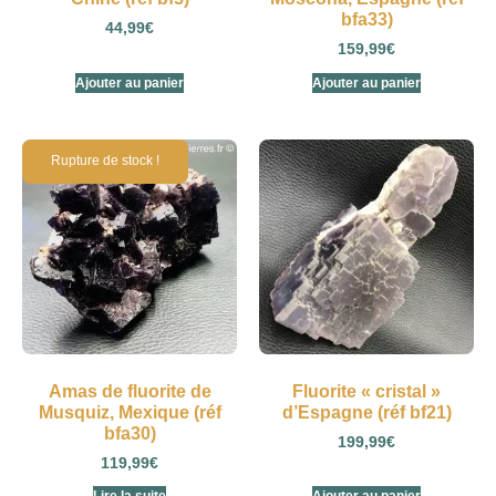
bfa33)
44,99
€
159,99
€
Ajouter au panier
Ajouter au panier
Amas de fluorite de
Fluorite « cristal »
Musquiz, Mexique (réf
d’Espagne (réf bf21)
bfa30)
199,99
€
119,99
€