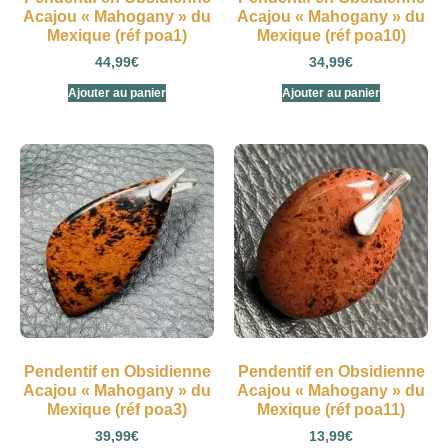
Acajou « Mahogany » du
Acajou « Mahogany » du
Mexique (réf poa1)
Mexique (réf poa10)
44,99
€
34,99
€
Ajouter au panier
Ajouter au panier
Pendentif en Obsidienne
Pendentif en Obsidienne
Acajou « Mahogany » du
Acajou « Mahogany » du
Mexique (réf poa3)
Mexique (réf poa11)
39,99
€
13,99
€