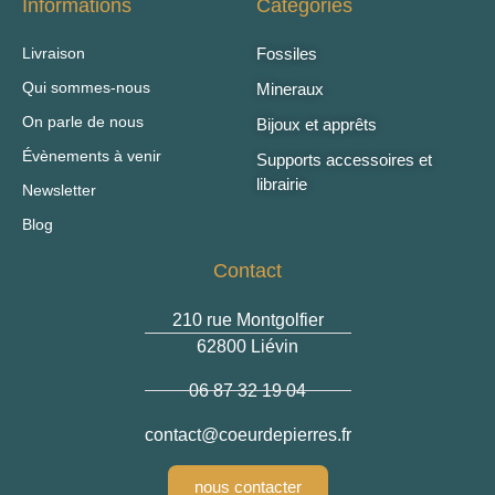
Informations
Catégories
Livraison
Fossiles
Qui sommes-nous
Mineraux
On parle de nous
Bijoux et apprêts
Évènements à venir
Supports accessoires et
librairie
Newsletter
Blog
Contact
210 rue Montgolfier
62800 Liévin
06 87 32 19 04
@tcatnoc
rf.serreipedrueoc
nous contacter