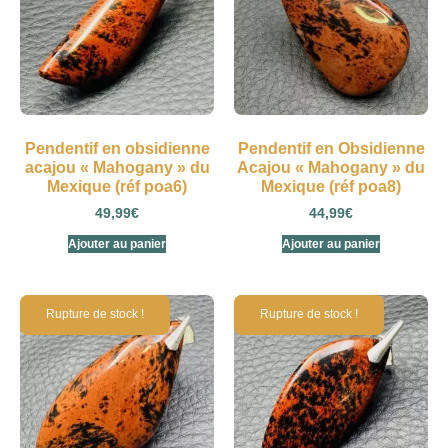
Pendentif en obsidienne
Pendentif en Obsidienne
acajou « Mahogany » du
Acajou « Mahogany » du
Mexique (réf poa6)
Mexique (réf poa8)
49,99
€
44,99
€
Ajouter au panier
Ajouter au panier