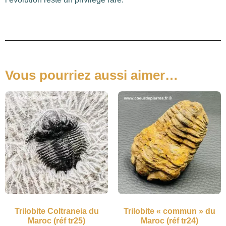
Vous pourriez aussi aimer…
Trilobite Coltraneia du
Trilobite « commun » du
Maroc (réf tr25)
Maroc (réf tr24)