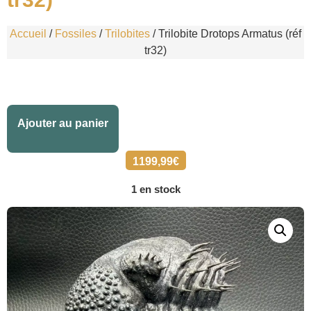
Accueil
/
Fossiles
/
Trilobites
/ Trilobite Drotops Armatus (réf
tr32)
Alternative:
Ajouter au panier
1199,99
€
1 en stock