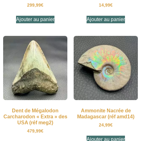
299,99
€
14,99
€
Ajouter au panier
Ajouter au panier
Dent de Mégalodon
Ammonite Nacrée de
Carcharodon « Extra » des
Madagascar (réf amd14)
USA (réf meg2)
24,99
€
479,99
€
Ajouter au panier