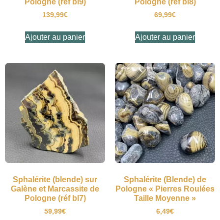
Pologne (réf bl9)
Pologne (réf bl8)
139,99
€
69,99
€
Ajouter au panier
Ajouter au panier
Sphalérite (blende) sur
Sphalérite (Blende) de
Galène et Marcassite de
Pologne « Pierres Roulées
Pologne (réf bl7)
Taille Moyenne »
59,99
€
6,49
€