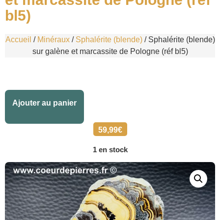
bl5)
Accueil
/
Minéraux
/
Sphalérite (blende)
/ Sphalérite (blende)
sur galène et marcassite de Pologne (réf bl5)
Alternative:
Ajouter au panier
59,99
€
1 en stock