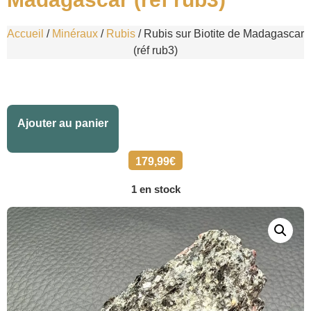
Accueil
/
Minéraux
/
Rubis
/ Rubis sur Biotite de Madagascar
(réf rub3)
Alternative:
Ajouter au panier
179,99
€
1 en stock