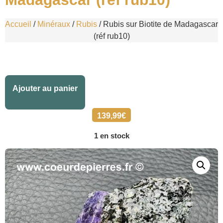
Accueil
/
Minéraux
/
Rubis
/ Rubis sur Biotite de Madagascar
(réf rub10)
Alternative:
Ajouter au panier
139,99
€
1 en stock