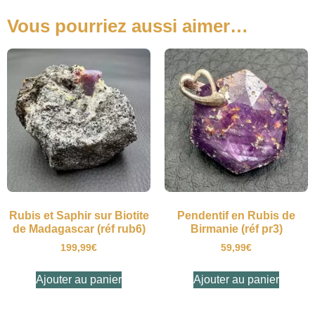
Vous pourriez aussi aimer…
Rubis et Saphir sur Biotite
Pendentif en Rubis de
de Madagascar (réf rub6)
Birmanie (réf pr3)
199,99
€
59,99
€
Ajouter au panier
Ajouter au panier