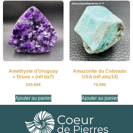
Améthyste d’Uruguay
Amazonite du Colorado
« Druse » (réf da7)
USA (réf amz14)
249,99
€
79,99
€
Ajouter au panier
Ajouter au panier