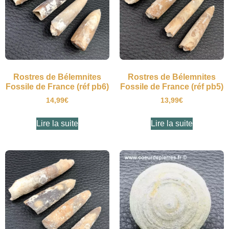
Rostres de Bélemnites
Rostres de Bélemnites
Fossile de France (réf pb6)
Fossile de France (réf pb5)
14,99
€
13,99
€
Lire la suite
Lire la suite