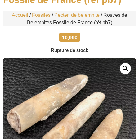
Accueil
/
Fossiles
/
Pecten de belemnite
/ Rostres de
Bélemnites Fossile de France (réf pb7)
10,99
€
Rupture de stock