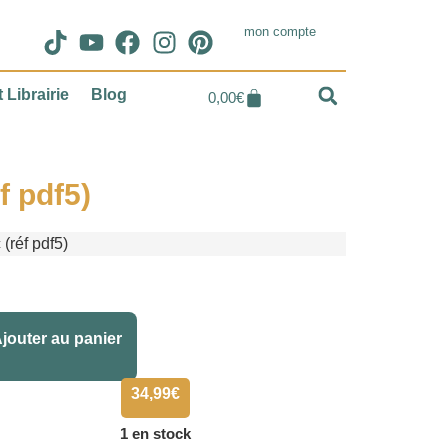
mon compte
 Librairie
Blog
0,00
€
f pdf5)
(réf pdf5)
Alternative:
jouter au panier
34,99
€
1 en stock