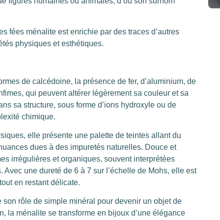
s de figures humaines ou animales, d’où son surnom
es fées ménalite est enrichie par des traces d’autres
étés physiques et esthétiques.
ormes de calcédoine, la présence de fer, d’aluminium, de
fimes, qui peuvent altérer légèrement sa couleur et sa
dans sa structure, sous forme d’ions hydroxyle ou de
lexité chimique.
siques, elle présente une palette de teintes allant du
 nuances dues à des impuretés naturelles. Douce et
es irrégulières et organiques, souvent interprétées
vec une dureté de 6 à 7 sur l’échelle de Mohs, elle est
out en restant délicate.
 son rôle de simple minéral pour devenir un objet de
in, la ménalite se transforme en bijoux d’une élégance