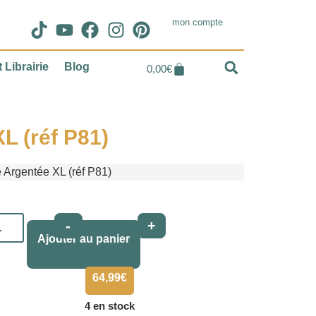
mon compte
 Librairie
Blog
0,00
€
L (réf P81)
 Argentée XL (réf P81)
Alternative:
-
+
Ajouter au panier
64,99
€
4 en stock