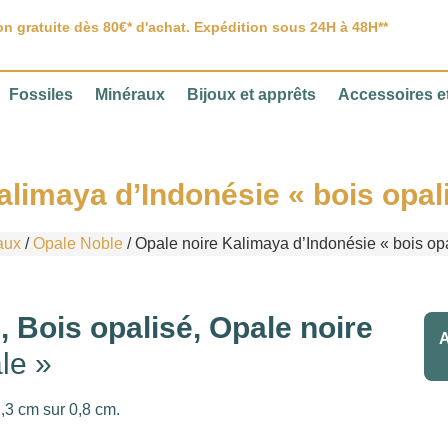
on gratuite dès 80€* d'achat. Expédition sous 24H à 48H**
Fossiles
Minéraux
Bijoux et apprêts
Accessoires et
limaya d’Indonésie « bois opali
aux
/
Opale Noble
/ Opale noire Kalimaya d’Indonésie « bois opal
, Bois opalisé, Opale noire
A
le »
1,3 cm sur 0,8 cm.