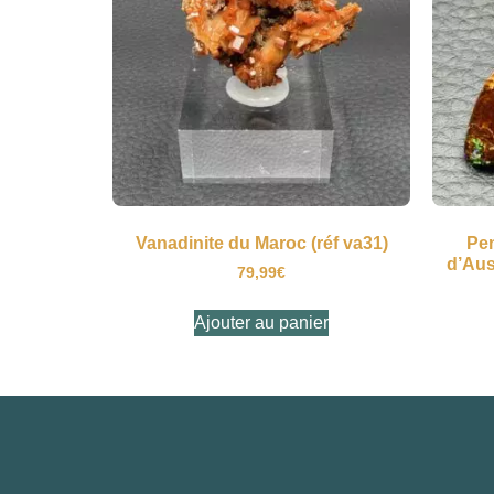
Vanadinite du Maroc (réf va31)
Pen
d’Aust
79,99
€
Ajouter au panier