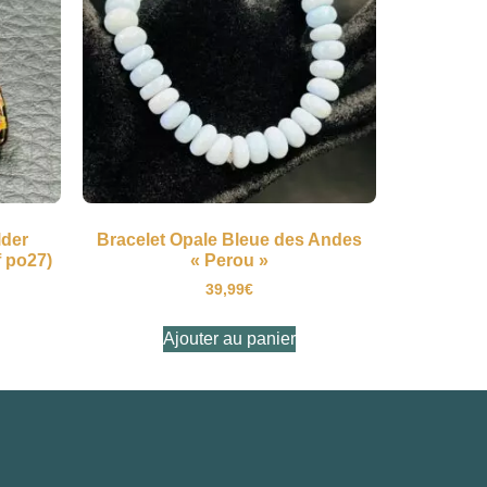
lder
Bracelet Opale Bleue des Andes
f po27)
« Perou »
39,99
€
Ajouter au panier