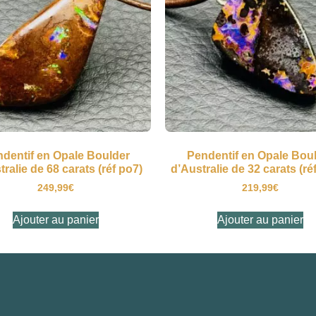
dentif en Opale Boulder
Pendentif en Opale Bou
ralie de 68 carats (réf po7)
d’Australie de 32 carats (ré
249,99
€
219,99
€
Ajouter au panier
Ajouter au panier