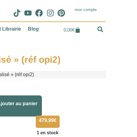
mon compte
 Librairie
Blog
0,00
€
sé » (réf opi2)
isé » (réf opi2)
Alternative:
jouter au panier
479,99
€
1 en stock