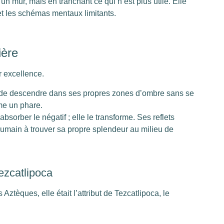
n mur, mais en tranchant ce qui n’est plus utile. Elle
et les schémas mentaux limitants.
ière
ar excellence.
et de descendre dans ses propres zones d’ombre sans se
mme un phare.
bsorber le négatif ; elle le transforme. Ses reflets
 humain à trouver sa propre splendeur au milieu de
ezcatlipoca
Aztèques, elle était l’attribut de Tezcatlipoca, le