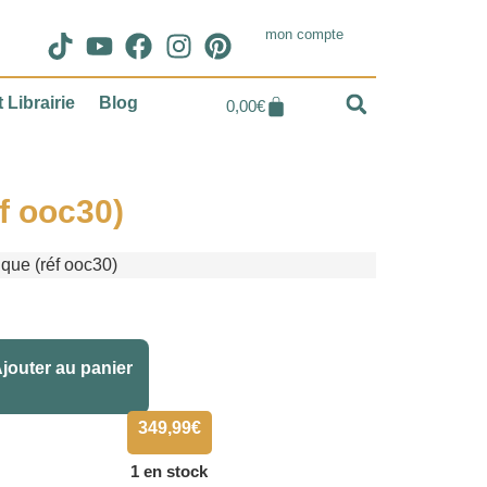
mon compte
 Librairie
Blog
0,00
€
f ooc30)
que (réf ooc30)
Alternative:
jouter au panier
349,99
€
1 en stock