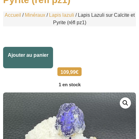
Accueil
/
Minéraux
/
Lapis lazuli
/ Lapis Lazuli sur Calcite et
Pyrite (réfl pz1)
Alternative:
Ajouter au panier
109,99
€
1 en stock