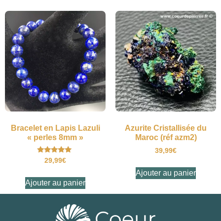
Bracelet en Lapis Lazuli
Azurite Cristallisée du
« perles 8mm »
Maroc (réf azm2)
39,99
€
Note
29,99
€
5.00
sur 5
Ajouter au panier
Ajouter au panier