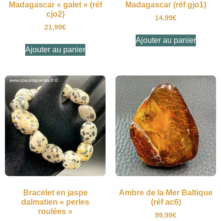
Madagascar « galet » (réf
Madagascar (réf gjo1)
cjo2)
14,99
€
21,99
€
Ajouter au panier
Ajouter au panier
Bracelet en jaspe
Ambre de la Mer Baltique
dalmatien « perles
(réf ac6)
roulées »
99,99
€