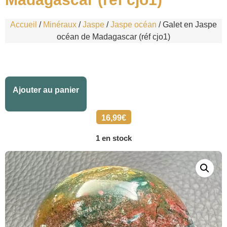
Accueil
/
Minéraux
/
Jaspe
/
Jaspe océan
/ Galet en Jaspe
océan de Madagascar (réf cjo1)
Alternative:
Ajouter au panier
16,99
€
1 en stock