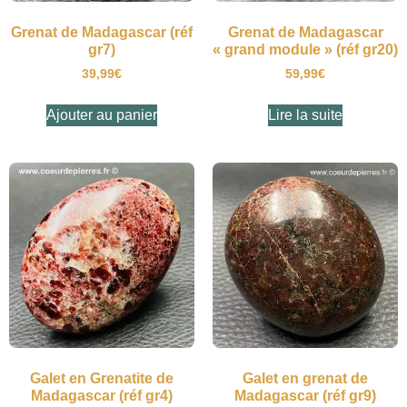
Grenat de Madagascar (réf
Grenat de Madagascar
gr7)
« grand module » (réf gr20)
39,99
€
59,99
€
Ajouter au panier
Lire la suite
Galet en Grenatite de
Galet en grenat de
Madagascar (réf gr4)
Madagascar (réf gr9)