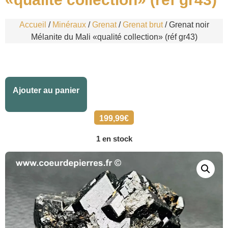
Accueil
/
Minéraux
/
Grenat
/
Grenat brut
/ Grenat noir
Mélanite du Mali «qualité collection» (réf gr43)
Alternative:
Ajouter au panier
199,99
€
1 en stock