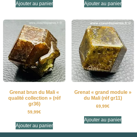
Ajouter au panier
Ajouter au panier
Grenat brun du Mali «
Grenat « grand module »
qualité collection » (réf
du Mali (réf gr11)
gr36)
69,99
€
59,99
€
Ajouter au panier
Ajouter au panier