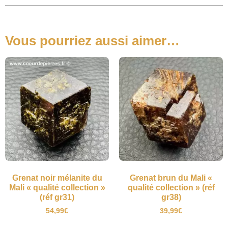
Vous pourriez aussi aimer…
Grenat noir mélanite du
Grenat brun du Mali «
Mali « qualité collection »
qualité collection » (réf
(réf gr31)
gr38)
54,99
€
39,99
€