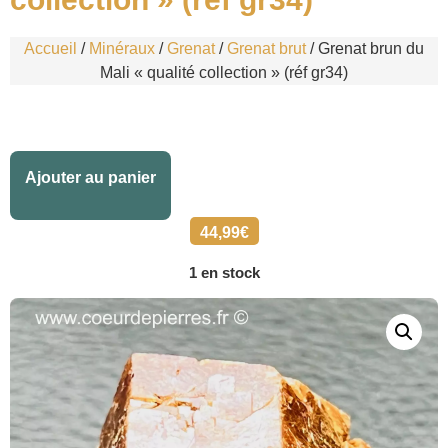
Accueil
/
Minéraux
/
Grenat
/
Grenat brut
/ Grenat brun du
Mali « qualité collection » (réf gr34)
Alternative:
Ajouter au panier
44,99
€
1 en stock