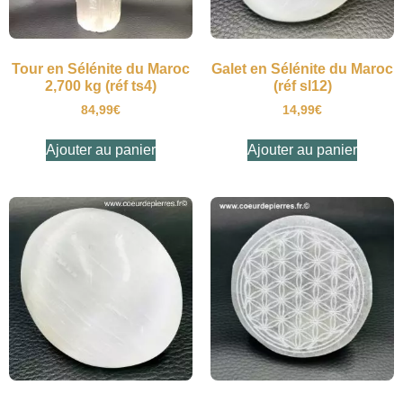
Tour en Sélénite du Maroc
Galet en Sélénite du Maroc
2,700 kg (réf ts4)
(réf sl12)
84,99
€
14,99
€
Ajouter au panier
Ajouter au panier