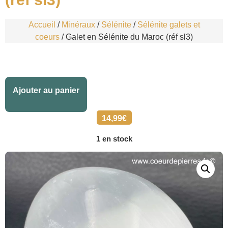
Accueil
/
Minéraux
/
Sélénite
/
Sélénite galets et
coeurs
/ Galet en Sélénite du Maroc (réf sl3)
Alternative:
Ajouter au panier
14,99
€
1 en stock