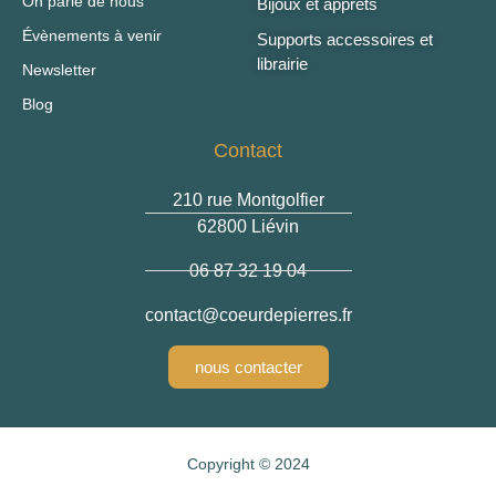
On parle de nous
Bijoux et apprêts
Évènements à venir
Supports accessoires et
librairie
Newsletter
Blog
Contact
210 rue Montgolfier
62800 Liévin
06 87 32 19 04
@tcatnoc
rf.serreipedrueoc
nous contacter
Copyright © 2024