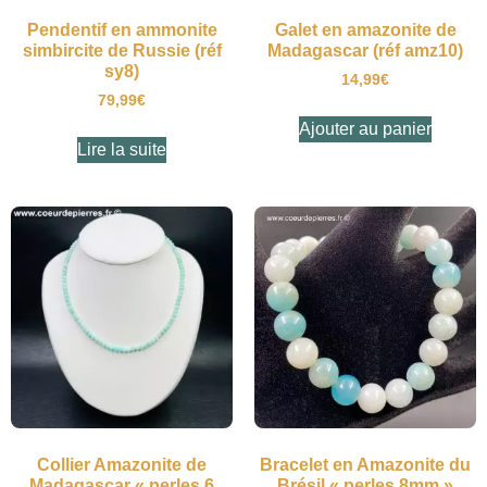
Pendentif en ammonite
Galet en amazonite de
simbircite de Russie (réf
Madagascar (réf amz10)
sy8)
14,99
€
79,99
€
Ajouter au panier
Lire la suite
Collier Amazonite de
Bracelet en Amazonite du
Madagascar « perles 6
Brésil « perles 8mm »