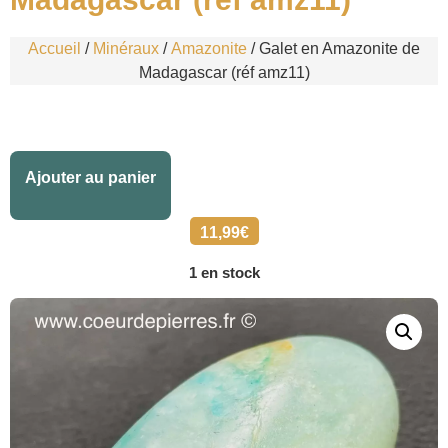
Accueil
/
Minéraux
/
Amazonite
/ Galet en Amazonite de
Madagascar (réf amz11)
Alternative:
Ajouter au panier
11,99
€
1 en stock