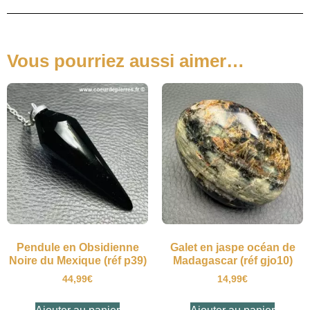
Vous pourriez aussi aimer…
Pendule en Obsidienne
Galet en jaspe océan de
Noire du Mexique (réf p39)
Madagascar (réf gjo10)
44,99
€
14,99
€