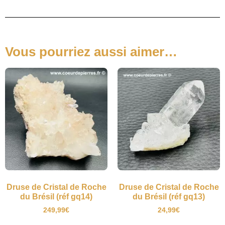
Vous pourriez aussi aimer…
Druse de Cristal de Roche
Druse de Cristal de Roche
du Brésil (réf gq14)
du Brésil (réf gq13)
249,99
€
24,99
€