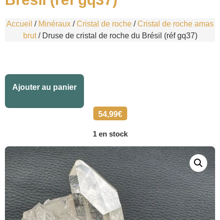
Accueil
/
Minéraux
/
Cristal de roche
/
Cristal de roche amas
brut
/ Druse de cristal de roche du Brésil (réf gq37)
Alternative:
Ajouter au panier
54,99
€
1 en stock