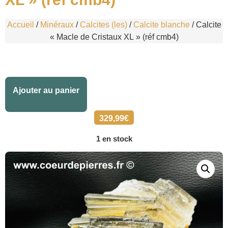
Accueil
/
Minéraux
/
Calcites (les)
/
Calcite blanche
/ Calcite
« Macle de Cristaux XL » (réf cmb4)
Alternative:
Ajouter au panier
329,99
€
1 en stock