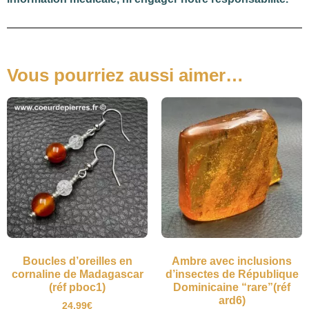
Vous pourriez aussi aimer…
Boucles d’oreilles en
Ambre avec inclusions
cornaline de Madagascar
d’insectes de République
(réf pboc1)
Dominicaine “rare”(réf
ard6)
24,99
€