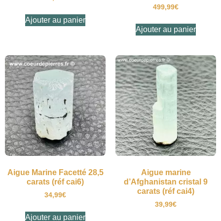
499,99
€
Ajouter au panier
Ajouter au panier
Aigue Marine Facetté 28,5
Aigue marine
carats (réf cai6)
d’Afghanistan cristal 9
carats (réf cai4)
34,99
€
39,99
€
Ajouter au panier