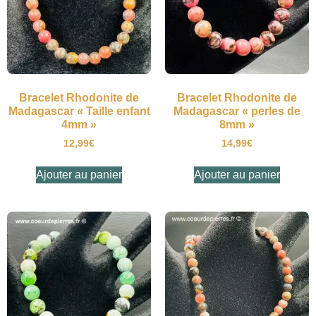
Bracelet Rhodonite de
Bracelet Rhodonite de
Madagascar « Taille enfant
Madagascar « perles de
4mm »
8mm »
12,99
€
14,99
€
Ajouter au panier
Ajouter au panier