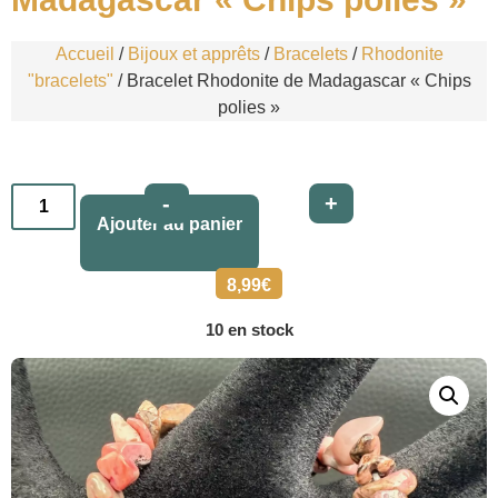
Accueil
/
Bijoux et apprêts
/
Bracelets
/
Rhodonite
"bracelets"
/ Bracelet Rhodonite de Madagascar « Chips
polies »
Alternative:
-
+
Ajouter au panier
8,99
€
10 en stock