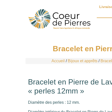
Livrais
Savoir-faire lapidaire & éthique minérale
Bracelet en Pier
Accueil
/
Bijoux et apprêts
/
Bracel
Bracelet en Pierre de Lav
« perles 12mm »
Diamètre des perles : 12 mm.
Diamètre intérieur du Bracelet en Pierre de Lave