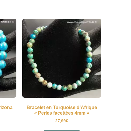
rizona
Bracelet en Turquoise d’Afrique
« Perles facettées 4mm »
27,99
€