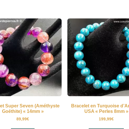
let Super Seven (Améthyste
Bracelet en Turquoise d’A
Goéthite) « 14mm »
USA « Perles 8mm »
89,99
€
199,99
€