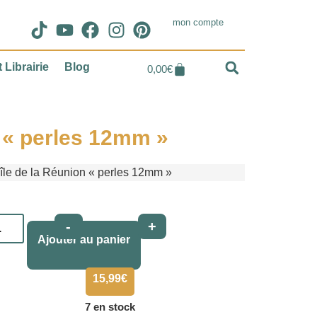
mon compte
 Librairie
Blog
0,00
€
n « perles 12mm »
’île de la Réunion « perles 12mm »
Alternative:
-
+
Ajouter au panier
15,99
€
7 en stock