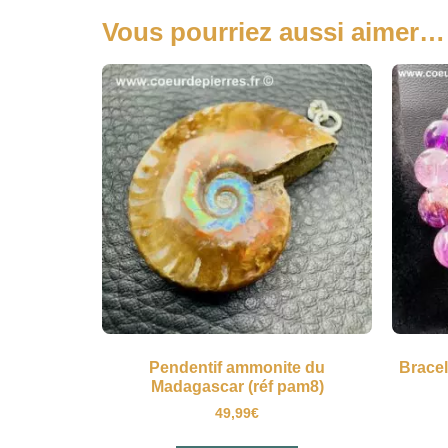
Vous pourriez aussi aimer…
Pendentif ammonite du
Brace
Madagascar (réf pam8)
49,99
€