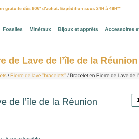
on gratuite dès 80€* d'achat. Expédition sous 24H à 48H**
Fossiles
Minéraux
Bijoux et apprêts
Accessoires et
re de Lave de l’île de la Réunio
ets
/
Pierre de lave "bracelets"
/ Bracelet en Pierre de Lave de l
e de l’île de la Réunion
 : 5 cm extensible.