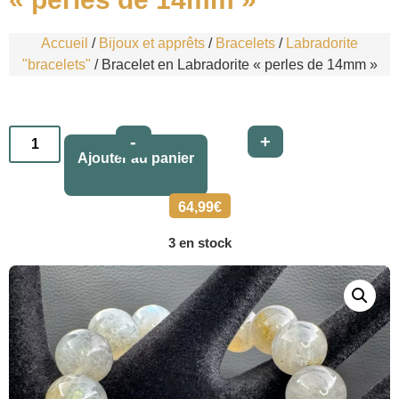
Accueil
/
Bijoux et apprêts
/
Bracelets
/
Labradorite
"bracelets"
/ Bracelet en Labradorite « perles de 14mm »
Alternative:
-
+
Ajouter au panier
64,99
€
3 en stock