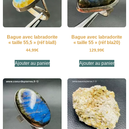
Bague avec labradorite
Bague avec labradorite
« taille 55,5 » (réf bla8)
« taille 55 » (réf bla20)
44,99
€
129,99
€
Ajouter au panier
Ajouter au panier