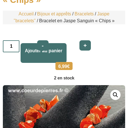
Accueil
/
Bijoux et apprêts
/
Bracelets
/
Jaspe
"bracelets"
/ Bracelet en Jaspe Sanguin « Chips »
Alternative:
-
+
Ajouter au panier
6,99
€
2 en stock