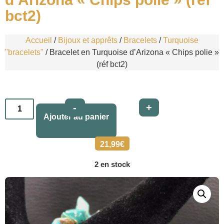
bct2)
Accueil
/
Bijoux et apprêts
/
Bracelets
/
Turquoise
"bracelets"
/ Bracelet en Turquoise d’Arizona « Chips polie »
(réf bct2)
Alternative:
-
+
Ajouter au panier
21,99
€
2 en stock