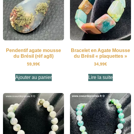
Pendentif agate mousse
Bracelet en Agate Mousse
du Brésil (réf ag8)
du Brésil « plaquettes »
59,99
€
34,99
€
Ajouter au panier
Lire la suite