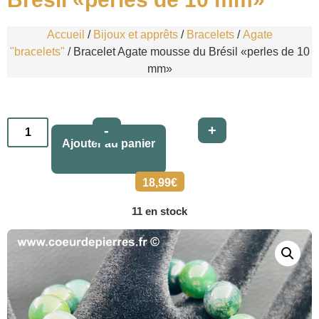
Accueil
/
Bijoux et apprêts
/
Bracelets
/
Agate
"bracelets"
/ Bracelet Agate mousse du Brésil «perles de 10
mm»
Alternative:
-
+
Ajouter au panier
18,99
€
11 en stock