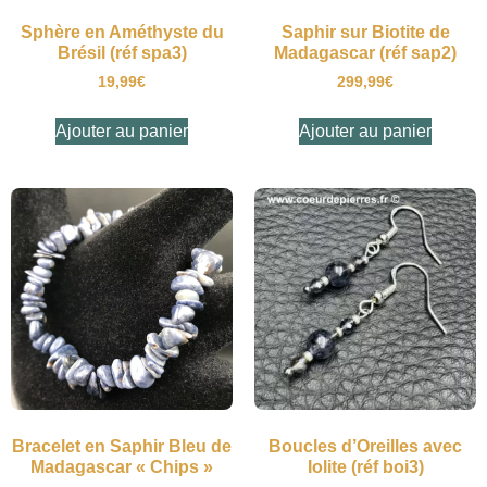
Sphère en Améthyste du
Saphir sur Biotite de
Brésil (réf spa3)
Madagascar (réf sap2)
19,99
€
299,99
€
Ajouter au panier
Ajouter au panier
Bracelet en Saphir Bleu de
Boucles d’Oreilles avec
Madagascar « Chips »
Iolite (réf boi3)