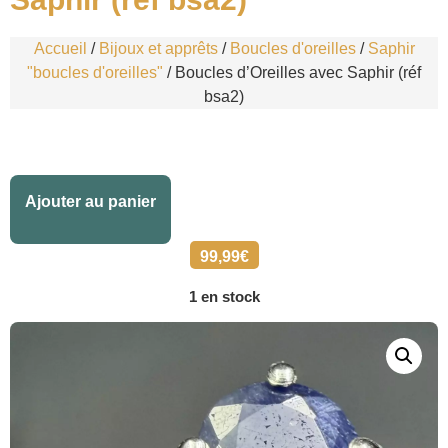
Accueil
/
Bijoux et apprêts
/
Boucles d'oreilles
/
Saphir
"boucles d'oreilles"
/ Boucles d’Oreilles avec Saphir (réf
bsa2)
Alternative:
Ajouter au panier
99,99
€
1 en stock